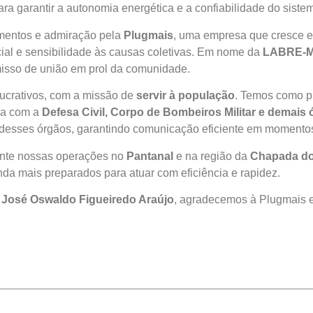
ara garantir a autonomia energética e a confiabilidade do sistem
mentos e admiração pela
Plugmais
, uma empresa que cresce e
al e sensibilidade às causas coletivas. Em nome da
LABRE-
misso de união em prol da comunidade.
ucrativos, com a missão de
servir à população
. Temos como p
ia com a
Defesa Civil, Corpo de Bombeiros Militar e demai
sses órgãos, garantindo comunicação eficiente em momentos 
mente nossas operações no
Pantanal
e na região da
Chapada do
da mais preparados para atuar com eficiência e rapidez.
,
José Oswaldo Figueiredo Araújo
, agradecemos à Plugmais e