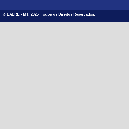
© LABRE - MT. 2025. Todos os Direitos Reservados.
et güncel giriş
ultrabet giriş
ultrabet
ultrabet güncel giriş
ul