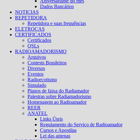
Aniversariante do mês
Dados Bancários
NOTICIAS
REPETIDORA
Repetidora e suas frequências
ELETROCAS
CERTIFICADOS
Certificados
QSLs
RADIOAMADORISMO
Arquivos
Contests Brasileiros
Diversos
Eventos
Radioecotismo
Simulado
Planos de faixa do Radiamador
Palestras sobre Radiamadorismo
Homenagem ao Radioamador
REER
ANATEL
Links Úteis
Regulamento do Serviço de Radioamador
Cursos e Apostilas
Lei das antenas