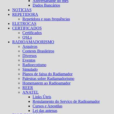
Aniversariante do mês
Dados Bancários
NOTICIAS
REPETIDORA
Repetidora e suas frequências
ELETROCAS
CERTIFICADOS
Certificados
QSLs
RADIOAMADORISMO
Arquivos
Contests Brasileiros
Diversos
Eventos
Radioecotismo
Simulado
Planos de faixa do Radiamador
Palestras sobre Radiamadorismo
Homenagem ao Radioamador
REER
ANATEL
Links Úteis
Regulamento do Serviço de Radioamador
Cursos e Apostilas
Lei das antenas